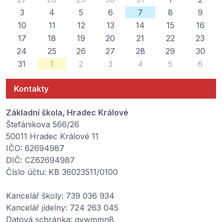
3
4
5
6
7
8
9
10
11
12
13
14
15
16
17
18
19
20
21
22
23
24
25
26
27
28
29
30
31
1
2
3
4
5
6
Kontakty
Základní škola, Hradec Králové
Štefánikova 566/26
50011 Hradec Králové 11
IČO: 62694987
DIČ: CZ62694987
Číslo účtu: KB 36023511/0100
Kancelář školy: 739 036 934
Kancelář jídelny: 724 263 045
Datová schránka: qvwmmn8