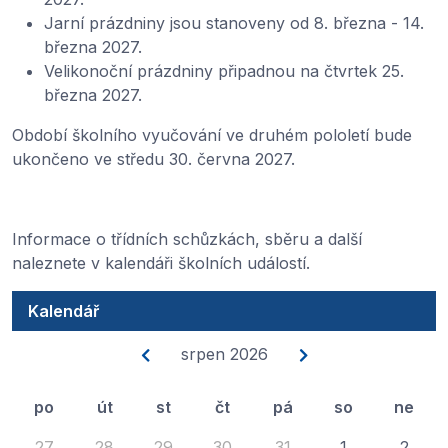
Jarní prázdniny jsou stanoveny od 8. března - 14.
března 2027.
Velikonoční prázdniny připadnou na čtvrtek 25.
března 2027.
Období školního vyučování ve druhém pololetí bude
ukončeno ve středu 30. června 2027.
Informace o třídních schůzkách, sběru a další
naleznete v kalendáři školních událostí.
Kalendář
srpen 2026
po
út
st
čt
pá
so
ne
27
28
29
30
31
1
2