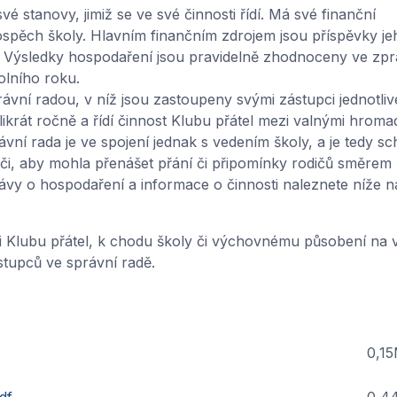
é stanovy, jimiž se ve své činnosti řídí. Má své finanční
ospěch školy. Hlavním finančním zdrojem jsou příspěvky je
n. Výsledky hospodaření jsou pravidelně zhodnoceny ve zp
olního roku.
rávní radou, v níž jsou zastoupeny svými zástupci jednotlivé
likrát ročně a řídí činnost Klubu přátel mezi valnými hroma
vní rada je ve spojení jednak s vedením školy, a je tedy s
diči, aby mohla přenášet přání či připomínky rodičů směrem
rávy o hospodaření a informace o činnosti naleznete níže n
i Klubu přátel, k chodu školy či výchovnému působení na 
ástupců ve správní radě.
0,1