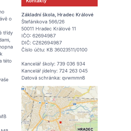
Kontakty
ho
Základní škola, Hradec Králové
rávě o
Štefánikova 566/26
50011 Hradec Králové 11
 třídy
IČO: 62694987
dami,
DIČ: CZ62694987
chopna
Číslo účtu: KB 36023511/0100
 k
a této
Kancelář školy: 739 036 934
Kancelář jídelny: 724 263 045
Datová schránka: qvwmmn8
vaše
5MB