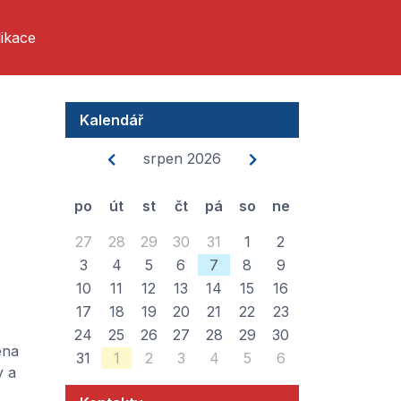
ikace
Kalendář
srpen 2026
po
út
st
čt
pá
so
ne
27
28
29
30
31
1
2
3
4
5
6
7
8
9
10
11
12
13
14
15
16
17
18
19
20
21
22
23
24
25
26
27
28
29
30
éna
31
1
2
3
4
5
6
y a