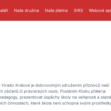
aláři
Naše družina
Naše jídelna
SIRS
Webové apl
 v Hradci Králové je dobrovolným sdružením příznivců naší
ších občanů či právnických osob. Posláním Klubu přátel je
i pedagogy, prezentovat úspěchy školy na veřejnosti a zejm
ích činnostech, které škola není schopna svými prostředk