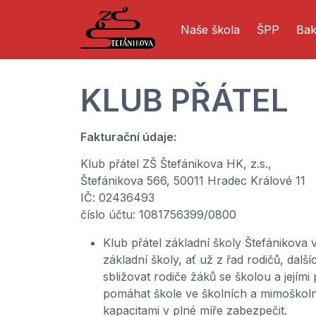
Naše škola
ŠPP
Bak
KLUB PŘÁTEL
Fakturační údaje:
Klub přátel ZŠ Štefánikova HK, z.s.,
Štefánikova 566, 50011 Hradec Králové 11
IČ: 02436493
číslo účtu: 1081756399/0800
Klub přátel základní školy Štefánikova
základní školy, ať už z řad rodičů, dal
sbližovat rodiče žáků se školou a jejím
pomáhat škole ve školních a mimoškoln
kapacitami v plné míře zabezpečit.