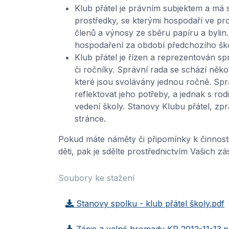
Klub přátel je právním subjektem a má sv
prostředky, se kterými hospodaří ve pr
členů a výnosy ze sběru papíru a byli
hospodaření za období předchozího šk
Klub přátel je řízen a reprezentován sp
či ročníky. Správní rada se schází něko
které jsou svolávány jednou ročně. Sprá
reflektovat jeho potřeby, a jednak s ro
vedení školy. Stanovy Klubu přátel, zp
stránce.
Pokud máte náměty či připomínky k činnost
děti, pak je sdělte prostřednictvím Vašich z
Soubory ke stažení
Stanovy spolku - klub přátel školy.pdf