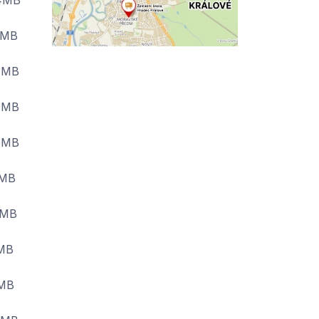
4MB
5MB
7MB
9MB
6MB
2MB
0MB
3MB
6MB