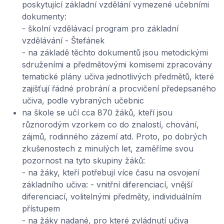
poskytující základní vzdělání vymezené učebními
dokumenty:
- školní vzdělávací program pro základní
vzdělávání - Štefánek
- na základě těchto dokumentů jsou metodickými
sdruženími a předmětovými komisemi zpracovány
tematické plány učiva jednotlivých předmětů, které
zajišťují řádné probrání a procvičení předepsaného
učiva, podle vybraných učebnic
na škole se učí cca 870 žáků, kteří jsou
různorodým vzorkem co do znalostí, chování,
zájmů, rodinného zázemí atd. Proto, po dobrých
zkušenostech z minulých let, zaměříme svou
pozornost na tyto skupiny žáků:
- na žáky, kteří potřebují více času na osvojení
základního učiva: - vnitřní diferenciací, vnější
diferenciací, volitelnými předměty, individuálním
přístupem
- na žáky nadané, pro které zvládnutí učiva