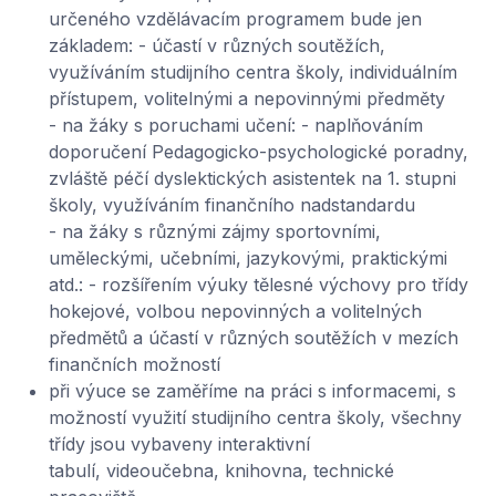
určeného vzdělávacím programem bude jen
základem: - účastí v různých soutěžích,
využíváním studijního centra školy, individuálním
přístupem, volitelnými a nepovinnými předměty
- na žáky s poruchami učení: - naplňováním
doporučení Pedagogicko-psychologické poradny,
zvláště péčí dyslektických asistentek na 1. stupni
školy, využíváním finančního nadstandardu
- na žáky s různými zájmy sportovními,
uměleckými, učebními, jazykovými, praktickými
atd.: - rozšířením výuky tělesné výchovy pro třídy
hokejové, volbou nepovinných a volitelných
předmětů a účastí v různých soutěžích v mezích
finančních možností
při výuce se zaměříme na práci s informacemi, s
možností využití studijního centra školy, všechny
třídy jsou vybaveny interaktivní
tabulí, videoučebna, knihovna, technické