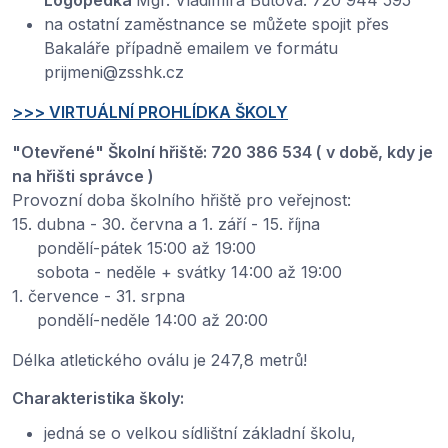
Logopedka
Mgr. Vladimíra Bůtová: 720 944 595
na ostatní zaměstnance se můžete spojit přes
Bakaláře případně emailem ve formátu
prijmeni@zsshk.cz
>>> VIRTUÁLNÍ PROHLÍDKA ŠKOLY
"Otevřené" Školní hřiště: 720 386 534 ( v době, kdy je
na hřišti správce )
Provozní doba školního hřiště pro veřejnost:
15. dubna - 30. června a 1. září - 15. října
pondělí-pátek 15:00 až 19:00
sobota - neděle + svátky 14:00 až 19:00
1. července - 31. srpna
pondělí-neděle 14:00 až 20:00
Délka atletického oválu je 247,8 metrů!
Charakteristika školy:
jedná se o velkou sídlištní základní školu,