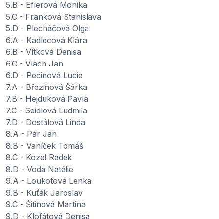
5.B - Eflerová Monika
5.C - Franková Stanislava
5.D - Plecháčová Olga
6.A - Kadlecová Klára
6.B - Vítková Denisa
6.C - Vlach Jan
6.D - Pecinová Lucie
7.A - Březinová Šárka
7.B - Hejduková Pavla
7.C - Seidlová Ludmila
7.D - Dostálová Linda
8.A - Pár Jan
8.B - Vaníček Tomáš
8.C - Kozel Radek
8.D - Voda Natálie
9.A - Loukotová Lenka
9.B - Kuťák Jaroslav
9.C - Šitinová Martina
9.D - Klofátová Denisa