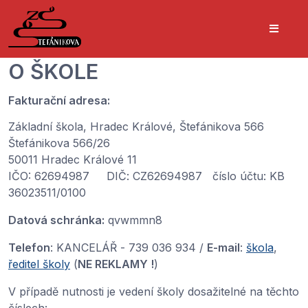
O ŠKOLE
Fakturační adresa:
Základní škola, Hradec Králové, Štefánikova 566
Štefánikova 566/26
50011 Hradec Králové 11
IČO: 62694987 DIČ: CZ62694987 číslo účtu: KB
36023511/0100
Datová schránka:
qvwmmn8
Telefon
: KANCELÁŘ - 739 036 934 /
E-mail
:
škola
,
ředitel školy
(
NE REKLAMY !
)
V případě nutnosti je vedení školy dosažitelné na těchto