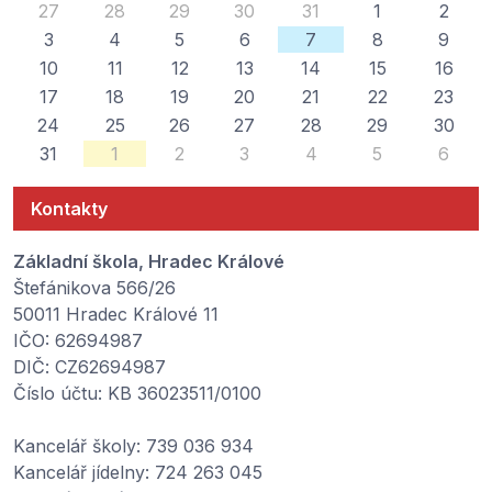
27
28
29
30
31
1
2
3
4
5
6
7
8
9
10
11
12
13
14
15
16
17
18
19
20
21
22
23
24
25
26
27
28
29
30
31
1
2
3
4
5
6
Kontakty
Základní škola, Hradec Králové
Štefánikova 566/26
50011 Hradec Králové 11
IČO: 62694987
DIČ: CZ62694987
Číslo účtu: KB 36023511/0100
Kancelář školy: 739 036 934
Kancelář jídelny: 724 263 045