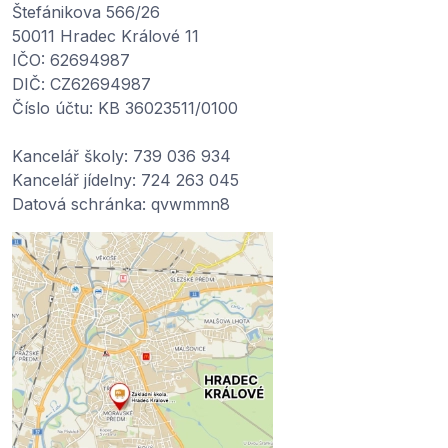
Štefánikova 566/26
50011 Hradec Králové 11
IČO: 62694987
DIČ: CZ62694987
Číslo účtu: KB 36023511/0100
Kancelář školy: 739 036 934
Kancelář jídelny: 724 263 045
Datová schránka: qvwmmn8