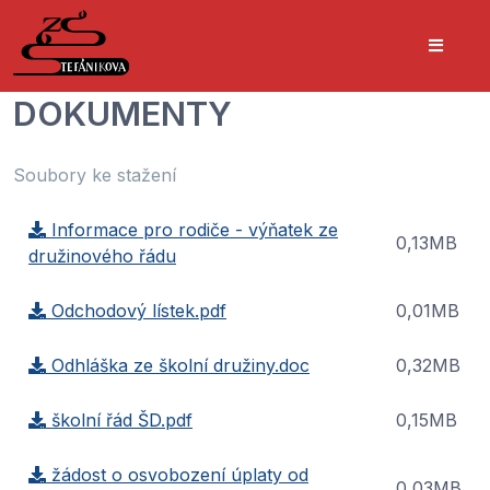
DOKUMENTY
Soubory ke stažení
Informace pro rodiče - výňatek ze
0,13MB
družinového řádu
Odchodový lístek.pdf
0,01MB
Odhláška ze školní družiny.doc
0,32MB
školní řád ŠD.pdf
0,15MB
žádost o osvobození úplaty od
0,03MB